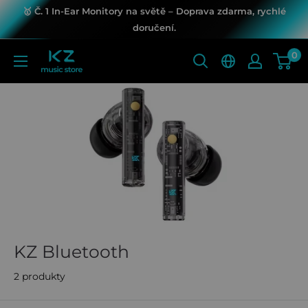
Přejít
🥇 Č. 1 In-Ear Monitory na světě – Doprava zdarma, rychlé
k
doručení.
obsahu
0
KZ
Music
Store
KZ Bluetooth
2 produkty