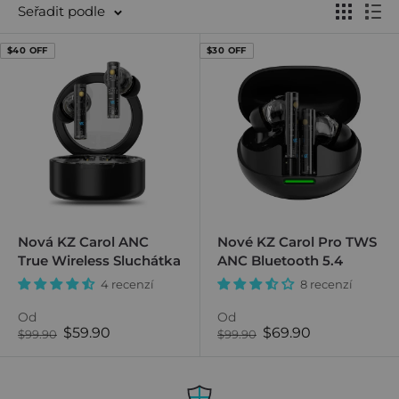
Seřadit podle
$40 OFF
$30 OFF
Nová KZ Carol ANC
Nové KZ Carol Pro TWS
True Wireless Sluchátka
ANC Bluetooth 5.4
4 recenzí
8 recenzí
Od
Od
Prodejní
Prodejní
$59.90
$69.90
Běžná
Běžná
$99.90
$99.90
cena
cena
cena
cena