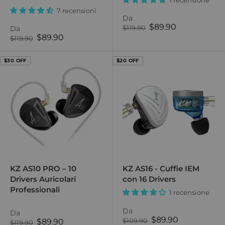
7 recensioni
Da
Prezzo
$89.90
Prezzo
$119.90
Da
normale
di
Prezzo
$89.90
Prezzo
$119.90
vendita
normale
di
vendita
$30 OFF
$20 OFF
KZ AS10 PRO – 10
KZ AS16 - Cuffie IEM
Drivers Auricolari
con 16 Drivers
Professionali
1 recensione
Da
Da
Prezzo
$89.90
Prezzo
$109.90
Prezzo
$89.90
Prezzo
$119.90