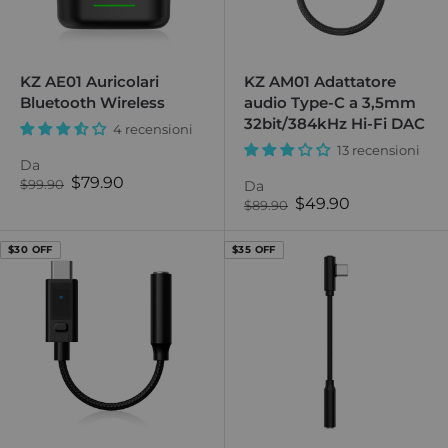
KZ AE01 Auricolari
KZ AM01 Adattatore
Bluetooth Wireless
audio Type-C a 3,5mm
32bit/384kHz Hi-Fi DAC
4 recensioni
13 recensioni
Da
Prezzo
$79.90
Prezzo
$99.90
Da
normale
di
Prezzo
$49.90
Prezzo
$89.90
vendita
normale
di
vendita
$30 OFF
$35 OFF