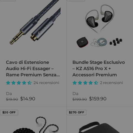
Cavo di Estensione
Bundle Stage Esclusivo
Audio Hi-Fi Essager –
– KZ AS16 Pro X +
Rame Premium Senza
Accessori Premium
Ossigeno
24 recensioni
2 recensioni
Da
Da
Prezzo
Prezzo
$14.90
$159.90
Prezzo
Prezzo
$19.90
$199.90
normale
di
normale
di
vendita
vendita
$20 OFF
$270 OFF