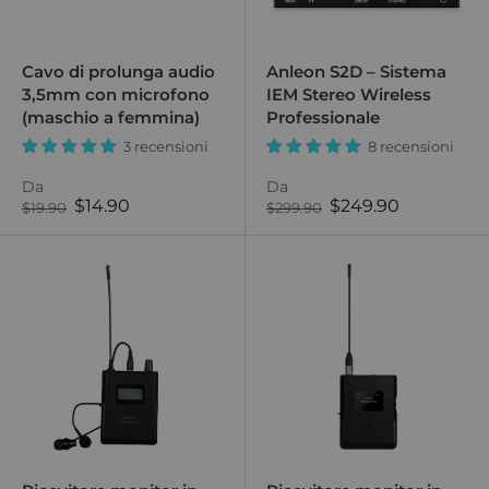
Cavo di prolunga audio
Anleon S2D – Sistema
3,5mm con microfono
IEM Stereo Wireless
(maschio a femmina)
Professionale
3 recensioni
8 recensioni
Da
Da
Prezzo
Prezzo
$14.90
$249.90
Prezzo
Prezzo
$19.90
$299.90
normale
di
normale
di
vendita
vendita