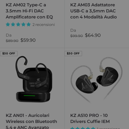
KZ AM02 Type-C a
KZ AM03 Adattatore
3.5mm Hi-Fi DAC
USB-C a 3,5mm DAC
Amplificatore con EQ
con 4 Modalità Audio
2 recensioni
Da
Prezzo
Da
$64.90
Prezzo
$99.90
Prezzo
normale
di
$59.90
Prezzo
$89.90
normale
di
vendita
vendita
$30 OFF
$30 OFF
KZ AN01 - Auricolari
KZ AS10 PRO - 10
Wireless con Bluetooth
Drivers Cuffie IEM
5.4 e ANC Avanzato
1 recensione