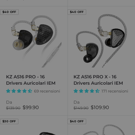
normale
di
normale
di
vendita
vendita
$40 OFF
$40 OFF
KZ AS16 PRO - 16
KZ AS16 PRO X - 16
Drivers Auricolari IEM
Drivers Auricolari IEM
69 recensioni
171 recensioni
Da
Da
Prezzo
Prezzo
$99.90
$109.90
Prezzo
Prezzo
$139.90
$149.90
normale
di
normale
di
vendita
vendita
$30 OFF
$40 OFF