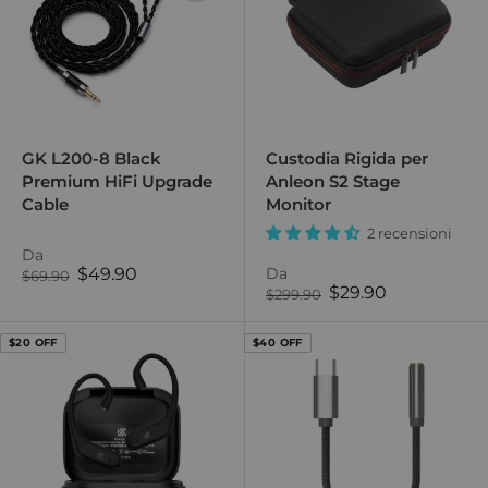
GK L200-8 Black
Custodia Rigida per
Premium HiFi Upgrade
Anleon S2 Stage
Cable
Monitor
2 recensioni
Da
Prezzo
Da
$49.90
Prezzo
$69.90
Prezzo
normale
di
$29.90
Prezzo
$299.90
normale
di
vendita
vendita
$20 OFF
$40 OFF