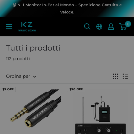
Salta
🥇 N. 1 Monitor In-Ear al Mondo – Spedizione Gratuita e
al
Veloce.
contenuto
0
KZ
Music
Store
Tutti i prodotti
112 prodotti
Ordina per
$5 OFF
$50 OFF