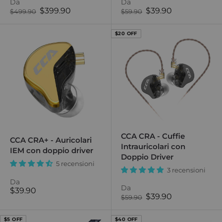
Da
Da
Prezzo
Prezzo
$399.90
$39.90
Prezzo
Prezzo
$499.90
$59.90
normale
di
normale
di
vendita
vendita
$20 OFF
CCA CRA - Cuffie
CCA CRA+ - Auricolari
Intrauricolari con
IEM con doppio driver
Doppio Driver
5 recensioni
3 recensioni
Da
Da
Prezzo
$39.90
Prezzo
$39.90
Prezzo
$59.90
di
normale
di
vendita
vendita
$5 OFF
$40 OFF