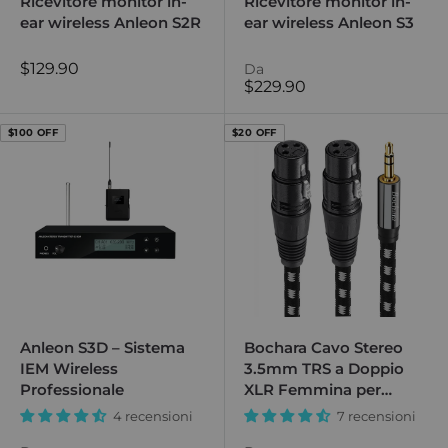
Ricevitore monitor in-
Ricevitore monitor in-
ear wireless Anleon S2R
ear wireless Anleon S3
Prezzo
$129.90
Da
di
Prezzo
$229.90
vendita
di
vendita
$100 OFF
$20 OFF
Anleon S3D – Sistema
Bochara Cavo Stereo
IEM Wireless
3.5mm TRS a Doppio
Professionale
XLR Femmina per
MVAVE
4 recensioni
7 recensioni