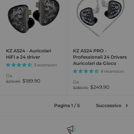
KZ AS24 - Auricolari
KZ AS24 PRO -
HiFi a 24 driver
Professionali 24 Drivers
Auricolari da Gioco
3 recensioni
8 recensioni
Da
Prezzo
$189.90
Prezzo
$219.90
Da
normale
di
Prezzo
$249.90
Prezzo
$289.90
vendita
normale
di
vendita
Pagina 1 / 5
Successivo