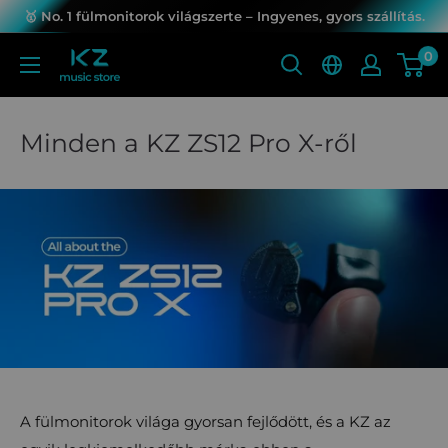
Ugrás
🥇 No. 1 fülmonitorok világszerte – Ingyenes, gyors szállítás.
a
0
KZ
tartalomra
Music
Store
Minden a KZ ZS12 Pro X-ről
A fülmonitorok világa gyorsan fejlődött, és a KZ az