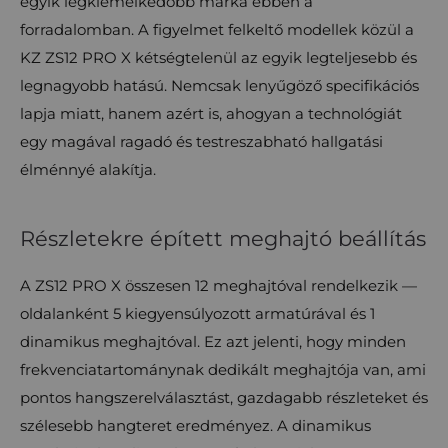
egyik legkiemelkedőbb márka ebben a
forradalomban. A figyelmet felkeltő modellek közül a
KZ ZS12 PRO X kétségtelenül az egyik legteljesebb és
legnagyobb hatású. Nemcsak lenyűgöző specifikációs
lapja miatt, hanem azért is, ahogyan a technológiát
egy magával ragadó és testreszabható hallgatási
élménnyé alakítja.
Részletekre épített meghajtó beállítás
A ZS12 PRO X összesen 12 meghajtóval rendelkezik —
oldalanként 5 kiegyensúlyozott armatúrával és 1
dinamikus meghajtóval. Ez azt jelenti, hogy minden
frekvenciatartománynak dedikált meghajtója van, ami
pontos hangszerelválasztást, gazdagabb részleteket és
szélesebb hangteret eredményez. A dinamikus