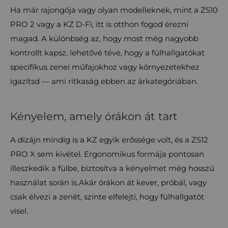
Ha már rajongója vagy olyan modelleknek, mint a ZS10
PRO 2 vagy a KZ D-Fi, itt is otthon fogod érezni
magad. A különbség az, hogy most még nagyobb
kontrollt kapsz, lehetővé téve, hogy a fülhallgatókat
specifikus zenei műfajokhoz vagy környezetekhez
igazítsd — ami ritkaság ebben az árkategóriában.
Kényelem, amely órákon át tart
A dizájn mindig is a KZ egyik erőssége volt, és a ZS12
PRO X sem kivétel. Ergonomikus formája pontosan
illeszkedik a fülbe, biztosítva a kényelmet még hosszú
használat során is.Akár órákon át kever, próbál, vagy
csak élvezi a zenét, szinte elfelejti, hogy fülhallgatót
visel.