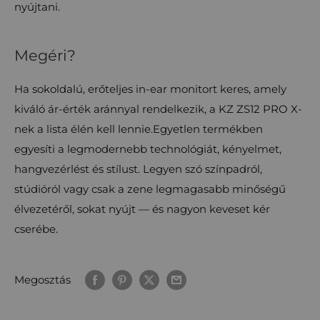
nyújtani.
Megéri?
Ha sokoldalú, erőteljes in-ear monitort keres, amely
kiváló ár-érték aránnyal rendelkezik, a KZ ZS12 PRO X-
nek a lista élén kell lennie.Egyetlen termékben
egyesíti a legmodernebb technológiát, kényelmet,
hangvezérlést és stílust. Legyen szó színpadról,
stúdióról vagy csak a zene legmagasabb minőségű
élvezetéről, sokat nyújt — és nagyon keveset kér
cserébe.
Megosztás