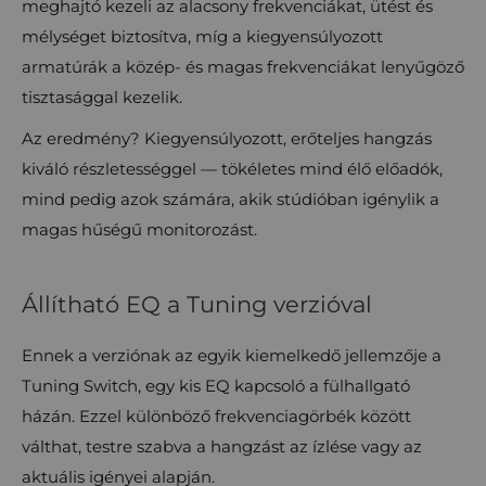
meghajtó kezeli az alacsony frekvenciákat, ütést és
mélységet biztosítva, míg a kiegyensúlyozott
armatúrák a közép- és magas frekvenciákat lenyűgöző
tisztasággal kezelik.
Az eredmény? Kiegyensúlyozott, erőteljes hangzás
kiváló részletességgel — tökéletes mind élő előadók,
mind pedig azok számára, akik stúdióban igénylik a
magas hűségű monitorozást.
Állítható EQ a Tuning verzióval
Ennek a verziónak az egyik kiemelkedő jellemzője a
Tuning Switch, egy kis EQ kapcsoló a fülhallgató
házán. Ezzel különböző frekvenciagörbék között
válthat, testre szabva a hangzást az ízlése vagy az
aktuális igényei alapján.