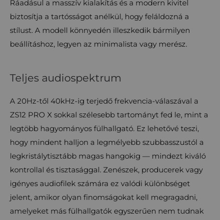
Ráadásul a masszív kialakítás és a modern kivitel
biztosítja a tartósságot anélkül, hogy feláldozná a
stílust. A modell könnyedén illeszkedik bármilyen
beállításhoz, legyen az minimalista vagy merész.
Teljes audiospektrum
A 20Hz-től 40kHz-ig terjedő frekvencia-válaszával a
ZS12 PRO X sokkal szélesebb tartományt fed le, mint a
legtöbb hagyományos fülhallgató. Ez lehetővé teszi,
hogy mindent halljon a legmélyebb szubbasszustól a
legkristálytisztább magas hangokig — mindezt kiváló
kontrollal és tisztasággal. Zenészek, producerek vagy
igényes audiofilek számára ez valódi különbséget
jelent, amikor olyan finomságokat kell megragadni,
amelyeket más fülhallgatók egyszerűen nem tudnak